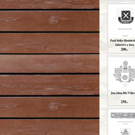
dopisy o vnitřní círk
svatyni světla a
znovuzrození člově
Paul Sédir-Hinduist
fakírství a jóga
200,-
Jan Jůna-Die Vítko
250,-