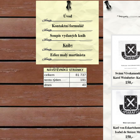
Úvod
Kontaktní formulář
Soupis vydaných knih
Knihy
Edice malý martinista
NÁVŠTĚVNÍKŮ STRÁNKY
Svámí Vivekanand
celkem
81 737
Karel Weinfurter- K
tento týden
191
yoga - cesta k dokona
150,-
dnes
40
skutky
Karl von Eckartshau
Isabel de Steiger. M
nad svatyní Ducho
150,-